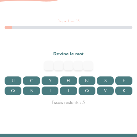
Étape
1
sur
15
Devine le mot
U
C
Y
H
N
S
E
Q
B
I
I
Q
V
K
Essais restants :
5