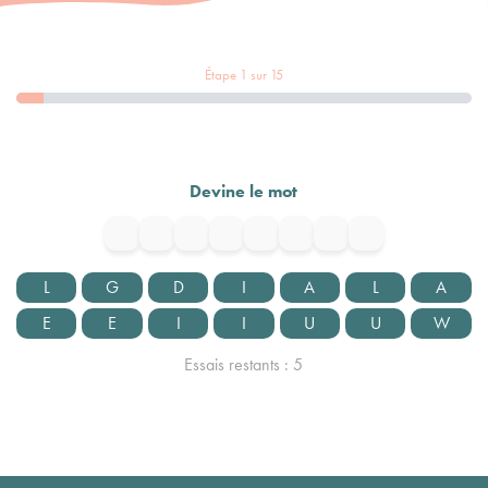
Étape
1
sur
15
Devine le mot
L
G
D
I
A
L
A
E
E
I
I
U
U
W
Essais restants :
5