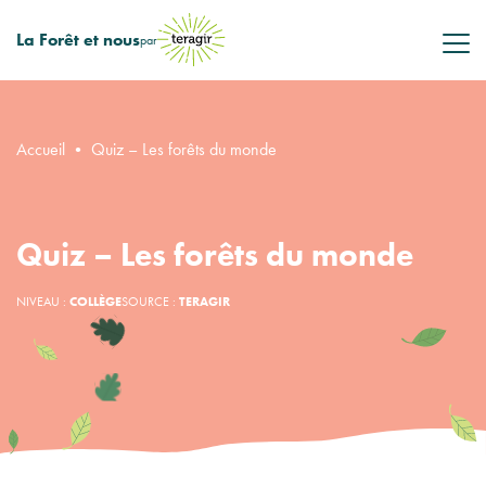
La Forêt et nous
par
Accueil
•
Quiz – Les forêts du monde
Quiz – Les forêts du monde
NIVEAU :
COLLÈGE
SOURCE :
TERAGIR