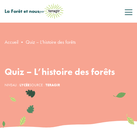
La Forêt et nous
par
Accueil
•
Quiz – L’histoire des forêts
Quiz – L’histoire des forêts
NIVEAU :
LYCÉE
SOURCE :
TERAGIR