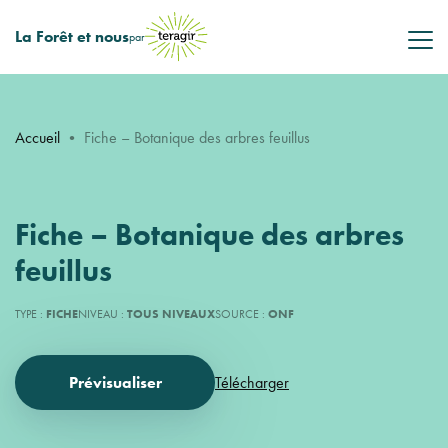
La Forêt et nous
par
Accueil
•
Fiche – Botanique des arbres feuillus
Fiche – Botanique des arbres
feuillus
TYPE :
FICHE
NIVEAU :
TOUS NIVEAUX
SOURCE :
ONF
Prévisualiser
Télécharger