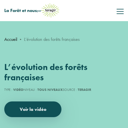
La Forêt et nous
par
Accueil
•
L’évolution des forêts françaises
L’évolution des forêts
françaises
TYPE :
VIDÉO
NIVEAU :
TOUS NIVEAUX
SOURCE :
TERAGIR
Voir la vidéo