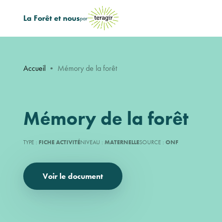
La Forêt et nous
par
Accueil
•
Mémory de la forêt
Mémory de la forêt
TYPE :
FICHE ACTIVITÉ
NIVEAU :
MATERNELLE
SOURCE :
ONF
Voir le document