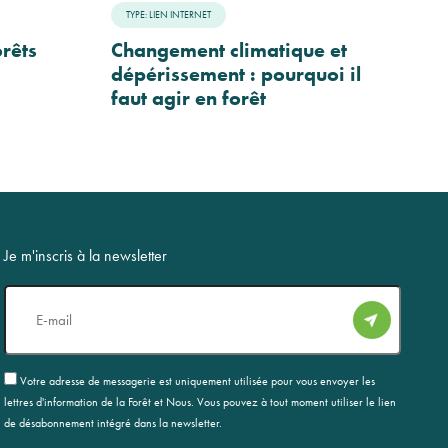
TYPE: LIEN INTERNET
orêts
Changement climatique et
dépérissement : pourquoi il
faut agir en forêt
Je m'inscris à la newsletter
E-
mail
RGPD
Votre adresse de messagerie est uniquement utilisée pour vous envoyer les
lettres d'information de la Forêt et Nous. Vous pouvez à tout moment utiliser le lien
de désabonnement intégré dans la newsletter.