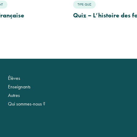
NT
TYPE: QUIZ
française
Quiz – L’histoire des f
Élèves
Enseignants
Autres
Qui sommes-nous ?