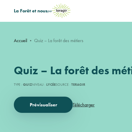
La Forêt et nous
par
Accueil
•
Quiz – La forêt des métiers
Quiz – La forêt des mét
TYPE :
QUIZ
NIVEAU :
LYCÉE
SOURCE :
TERAGIR
Prévisualiser
Télécharger