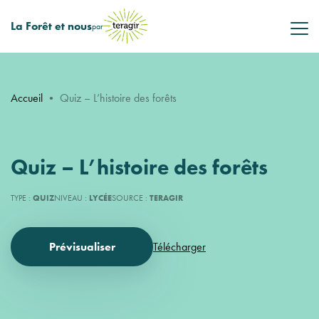
La Forêt et nous
par
Accueil
•
Quiz – L’histoire des forêts
Quiz – L’histoire des forêts
TYPE :
QUIZ
NIVEAU :
LYCÉE
SOURCE :
TERAGIR
Prévisualiser
Télécharger