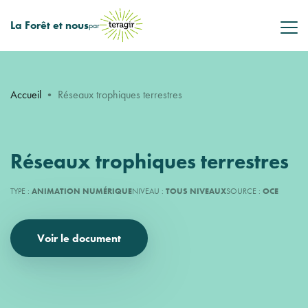
La Forêt et nous
par
Accueil
•
Réseaux trophiques terrestres
Réseaux trophiques terrestres
TYPE :
ANIMATION NUMÉRIQUE
NIVEAU :
TOUS NIVEAUX
SOURCE :
OCE
Voir le document