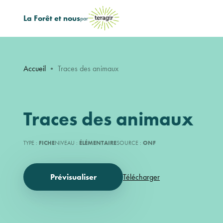
La Forêt et nous
par
Accueil
•
Traces des animaux
Traces des animaux
TYPE :
FICHE
NIVEAU :
ÉLÉMENTAIRE
SOURCE :
ONF
Prévisualiser
Télécharger