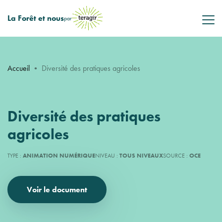
La Forêt et nous
par
Accueil
•
Diversité des pratiques agricoles
Diversité des pratiques
agricoles
TYPE :
ANIMATION NUMÉRIQUE
NIVEAU :
TOUS NIVEAUX
SOURCE :
OCE
Voir le document