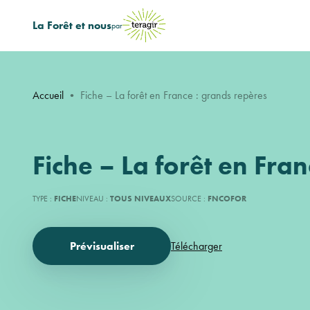
La Forêt et nous
par
Accueil
•
Fiche – La forêt en France : grands repères
Fiche – La forêt en Fra
TYPE :
FICHE
NIVEAU :
TOUS NIVEAUX
SOURCE :
FNCOFOR
Prévisualiser
Télécharger