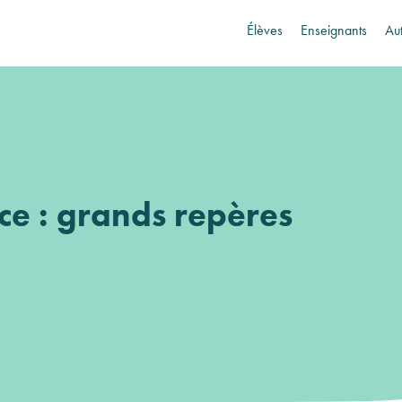
Élèves
Enseignants
Au
nce : grands repères