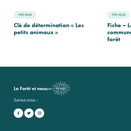
TYPE: FICHE
TYPE: FICHE
Clé de détermination « Les
Fiche – 
petits animaux »
communes
forêt
La Forêt et nous
par
Suivez-nous :