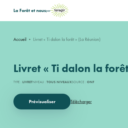
La Forêt et nous
par
Accueil
•
Livret « Ti dalon la forêt » (La Réunion)
Livret « Ti dalon la for
TYPE :
LIVRET
NIVEAU :
TOUS NIVEAUX
SOURCE :
ONF
Prévisualiser
Télécharger