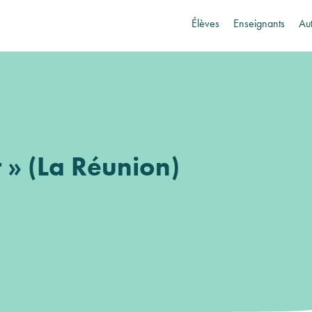
Élèves
Enseignants
Au
êt » (La Réunion)