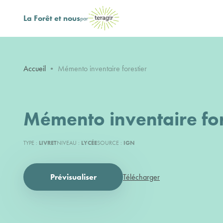
La Forêt et nous
par
Accueil
•
Mémento inventaire forestier
Mémento inventaire for
TYPE :
LIVRET
NIVEAU :
LYCÉE
SOURCE :
IGN
Prévisualiser
Télécharger