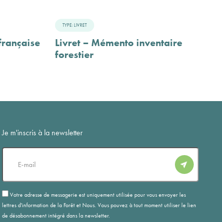
TYPE: LIVRET
française
Livret – Mémento inventaire
forestier
Je m'inscris à la newsletter
E-
mail
RGPD
Votre adresse de messagerie est uniquement utilisée pour vous envoyer les
lettres d'information de la Forêt et Nous. Vous pouvez à tout moment utiliser le lien
de désabonnement intégré dans la newsletter.