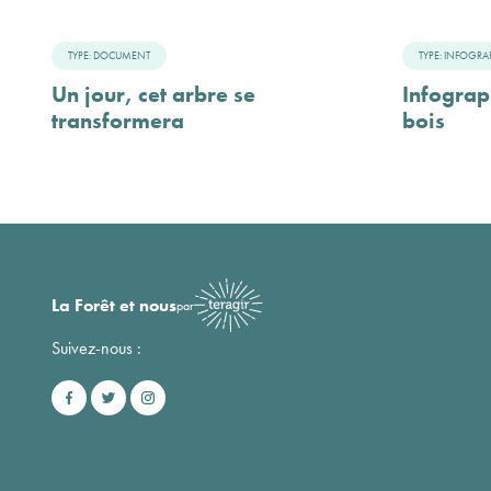
TYPE: DOCUMENT
TYPE: INFOGRA
Un jour, cet arbre se
Infograp
transformera
bois
La Forêt et nous
par
Suivez-nous :