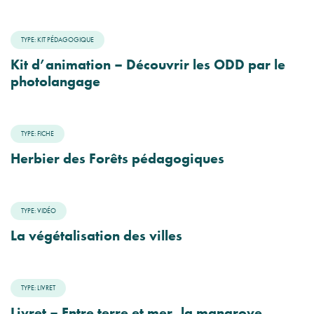
TYPE: KIT PÉDAGOGIQUE
Kit d’animation – Découvrir les ODD par le
photolangage
TYPE: FICHE
Herbier des Forêts pédagogiques
TYPE: VIDÉO
La végétalisation des villes
TYPE: LIVRET
Livret – Entre terre et mer, la mangrove