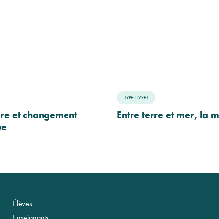
TYPE: LIVRET
ure et changement
Entre terre et mer, la
ue
Élèves
Enseignants