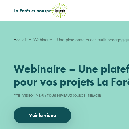
La Forêt et nous
par
Accueil
•
Webinaire – Une plateforme et des outils pédagogiques 
Webinaire – Une platef
pour vos projets La Forê
TYPE :
VIDÉO
NIVEAU :
TOUS NIVEAUX
SOURCE :
TERAGIR
Voir la vidéo