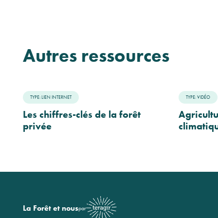
Autres ressources
TYPE: LIEN INTERNET
TYPE: VIDÉO
Les chiffres-clés de la forêt
Agricult
privée
climatiq
La Forêt et nous
par